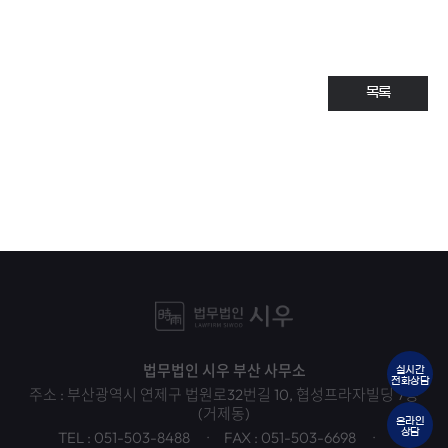
생!
#부산법인회생
#도산전문
변호사
목록
법무법인 시우 부산 사무소
실시간
전화상담
주소 : 부산광역시 연제구 법원로32번길 10, 협성프라자빌딩 7층
(거제동)
온라인
상담
TEL : 051-503-8488
FAX : 051-503-6698