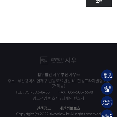
목록
법무법인 시우 부산 사무소
실시간
전화상담
주소 : 부산광역시 연제구 법원로32번길 10, 협성프라자빌딩 7층
(거제동)
온라인
상담
TEL : 051-503-8488
FAX : 051-503-6698
광고책임 변호사 : 최재원 변호사
24시간
카톡상담
면책공고
개인정보보호
Copyright (c) 2022 siwoolaw.kr All rights reserved
오시는 길